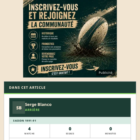
Publicité
DANS CET ARTICLE
Serge Blanco
SB
ARRIÈRE
SAISON 1991-91
4
0
0
MATCHS
ESSAIS
MINUTES