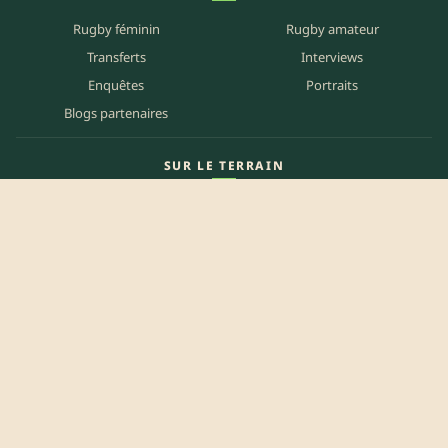
Rugby féminin
Rugby amateur
Transferts
Interviews
Enquêtes
Portraits
Blogs partenaires
SUR LE TERRAIN
Carte des matchs
Carte des clubs
Carte des stades
Carte des bars
Programme TV
PETITES ANNONCES
Annonces clubs
Annonces joueurs
Annonces staff
Agenda des bars
Référencer mon bar