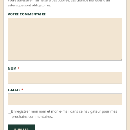
Votre adresse e-mail ne sera pas publiée. Les champs marqués d'un
astérisque sont obligatoires.
VOTRE COMMENTAIRE
NOM
*
E-MAIL
*
Enregistrer mon nom et mon e-mail dans ce navigateur pour mes
prochains commentaires.