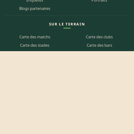
Blogs partenaires
SUR LE TERRAIN
Carte des matchs
Carte des clubs
Carte des stades
Carte des bars
Programme TV
PETITES ANNONCES
Annonces clubs
Annonces joueurs
Annonces staff
Agenda des bars
Référencer mon bar
Centre d'aide
Mentions légales
Politique de confidentialité
Politique de cookies
CGU
Contact
Préférences des cookies
© 2026 It’s Rugby — Édité par
Ruck Zone