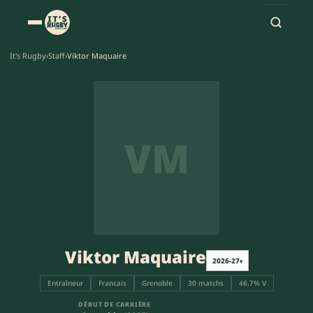
It's Rugby
›
Staff
›
Viktor Maquaire
VM
Viktor Maquaire
2026-27
▾
Entraîneur
Francais
Grenoble
30 matchs
46.7% V
DÉBUT DE CARRIÈRE