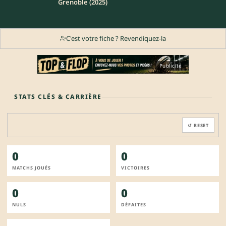
Grenoble (2025)
C'est votre fiche ? Revendiquez-la
Publicité
STATS CLÉS & CARRIÈRE
↺ RESET
0
0
MATCHS JOUÉS
VICTOIRES
0
0
NULS
DÉFAITES