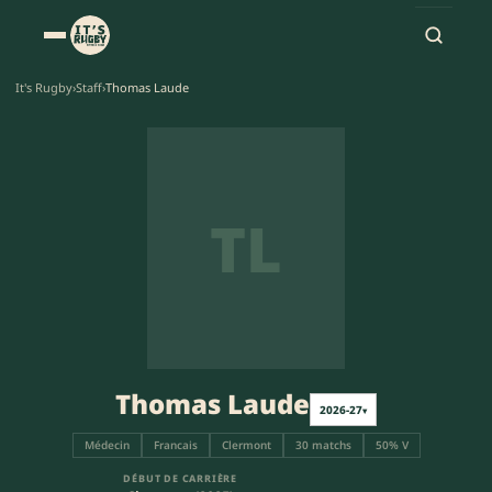
It's Rugby
›
Staff
›
Thomas Laude
TL
Thomas Laude
2026-27
▾
Médecin
Francais
Clermont
30 matchs
50% V
DÉBUT DE CARRIÈRE