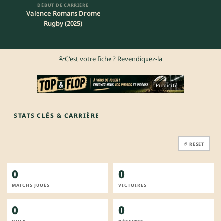
DÉBUT DE CARRIÈRE
Valence Romans Drome
Rugby (2025)
C'est votre fiche ? Revendiquez-la
Publicité
STATS CLÉS & CARRIÈRE
↺ RESET
0
0
MATCHS JOUÉS
VICTOIRES
0
0