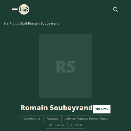
It's Rugby
›
Staff
›
Romain Soubeyrand
RS
Romain Soubeyrand
2026-27
▾
Ostéopathe
Francais
Valence Romans Drome Rugby
31 matchs
61.3% V