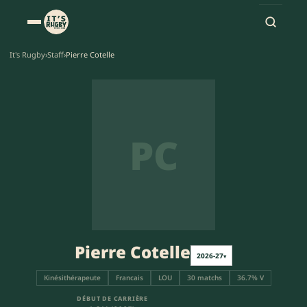
It's Rugby
›
Staff
›
Pierre Cotelle
PC
Pierre Cotelle
2026-27
▾
Kinésithérapeute
Francais
LOU
30 matchs
36.7% V
DÉBUT DE CARRIÈRE