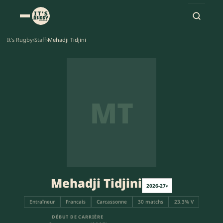
It's Rugby
›
Staff
›
Mehadji Tidjini
MT
Mehadji Tidjini
2026-27
▾
Entraîneur
Francais
Carcassonne
30 matchs
23.3% V
DÉBUT DE CARRIÈRE