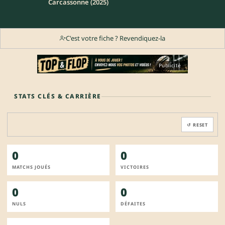
Carcassonne (2025)
C'est votre fiche ? Revendiquez-la
Publicité
STATS CLÉS & CARRIÈRE
↺ RESET
0
0
MATCHS JOUÉS
VICTOIRES
0
0
NULS
DÉFAITES