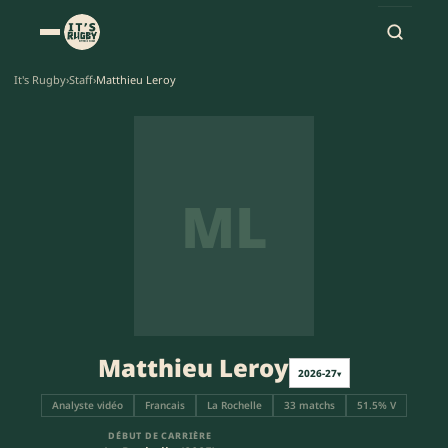
It's Rugby
›
Staff
›
Matthieu Leroy
ML
Matthieu Leroy
2026-27
▾
Analyste vidéo
Francais
La Rochelle
33 matchs
51.5% V
DÉBUT DE CARRIÈRE