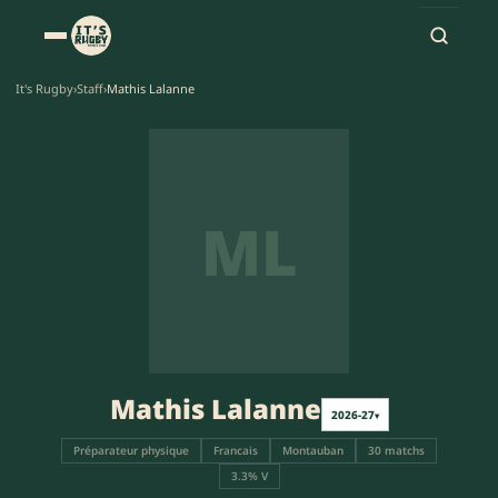
It's Rugby
›
Staff
›
Mathis Lalanne
ML
Mathis Lalanne
2026-27
▾
Préparateur physique
Francais
Montauban
30 matchs
3.3% V