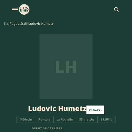
It's Rugby
›
Staff
›
Ludovic Humetz
LH
Ludovic Humetz
2026-27
▾
Médecin
Francais
La Rochelle
33 matchs
51.5% V
DÉBUT DE CARRIÈRE