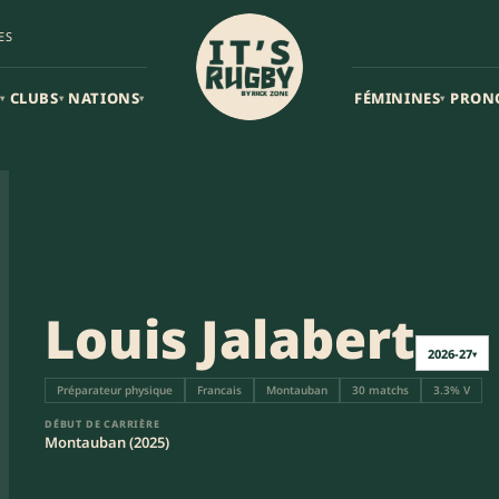
ES
CLUBS
NATIONS
FÉMININES
PRON
▾
▾
▾
▾
Louis Jalabert
2026-27
▾
Préparateur physique
Francais
Montauban
30 matchs
3.3% V
DÉBUT DE CARRIÈRE
Montauban (2025)