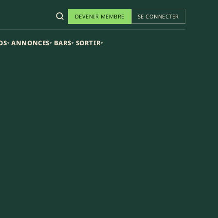
DEVENIR MEMBRE
SE CONNECTER
OS
ANNONCES
BARS
SORTIR
▾
▾
▾
▾