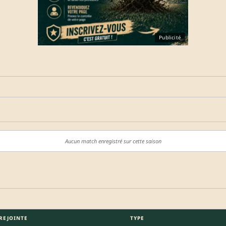
Publicité
Aucun match enregistré sur cette saison
REJOINTE
TYPE