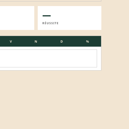
—
RÉUSSITE
V
N
D
%