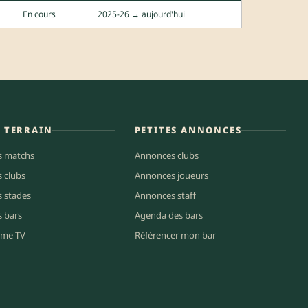
En cours
2025-26 → aujourd'hui
E TERRAIN
PETITES ANNONCES
s matchs
Annonces clubs
s clubs
Annonces joueurs
s stades
Annonces staff
s bars
Agenda des bars
me TV
Référencer mon bar