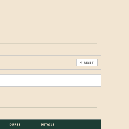
↺ RESET
DURÉE
DÉTAILS