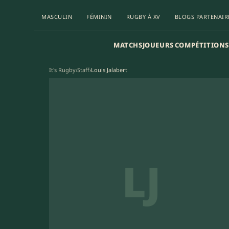
MASCULIN
FÉMININ
RUGBY À XV
BLOGS PARTENAIR
MATCHS
JOUEURS
COMPÉTITIONS
It's Rugby
›
Staff
›
Louis Jalabert
LJ