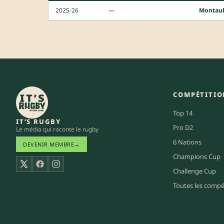
2025-26
—
Montau
COMPÉTITIO
Top 14
IT’S RUGBY
Pro D2
Le média qui raconte le rugby
6 Nations
DEVENIR MEMBRE
→
Champions Cup
X
Facebook
Instagram
Challenge Cup
Toutes les compé