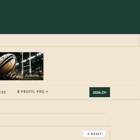
Publicité
🔒 PROFIL PRO ▾
CES
2026-27
▾
×
↺ RESET