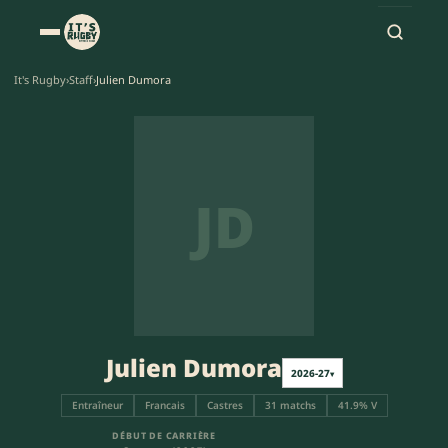
It's Rugby
›
Staff
›
Julien Dumora
JD
Julien Dumora
2026-27
▾
Entraîneur
Francais
Castres
31 matchs
41.9% V
DÉBUT DE CARRIÈRE