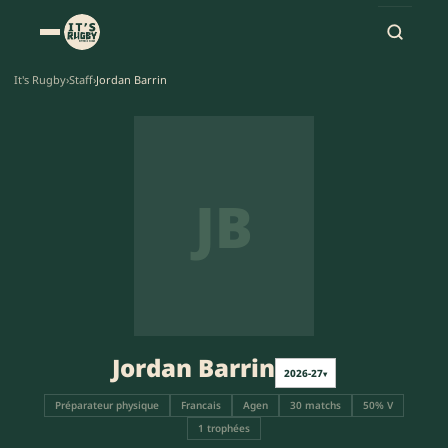
It's Rugby
›
Staff
›
Jordan Barrin
JB
Jordan Barrin
2026-27
▾
Préparateur physique
Francais
Agen
30 matchs
50% V
1 trophées