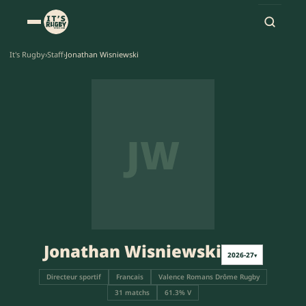
It's Rugby
›
Staff
›
Jonathan Wisniewski
JW
Jonathan Wisniewski
2026-27
▾
Directeur sportif
Francais
Valence Romans Drôme Rugby
31 matchs
61.3% V