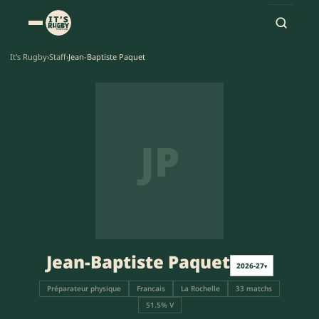
It's Rugby
›
Staff
›
Jean-Baptiste Paquet
JP
Jean-Baptiste Paquet
2026-27
▾
Préparateur physique
Francais
La Rochelle
33 matchs
51.5% V