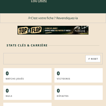
LOU (2025)
C'est votre fiche ? Revendiquez-la
Publicité
STATS CLÉS & CARRIÈRE
↺ RESET
0
0
MATCHS JOUÉS
VICTOIRES
0
0
NULS
DÉFAITES