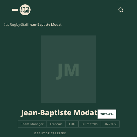
It's Rugby
›
Staff
›
Jean-Baptiste Modat
JM
Jean-Baptiste Modat
2026-27
▾
Team Manager
Francais
LOU
30 matchs
36.7% V
DÉBUT DE CARRIÈRE