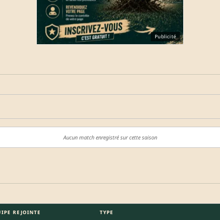
Publicité
Aucun match enregistré sur cette saison
IPE REJOINTE
TYPE