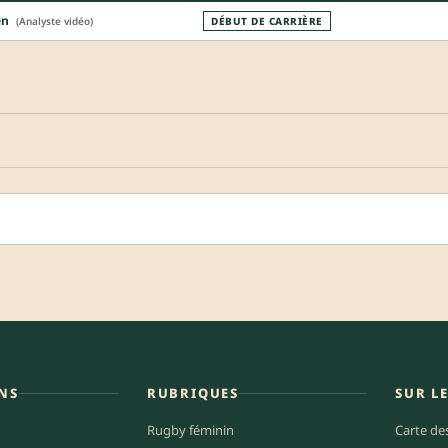
en
(Analyste vidéo)
DÉBUT DE CARRIÈRE
NS
RUBRIQUES
SUR L
Rugby féminin
Carte de