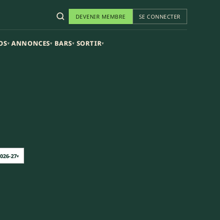
DEVENIR MEMBRE
SE CONNECTER
OS
ANNONCES
BARS
SORTIR
▾
▾
▾
▾
026-27
▾