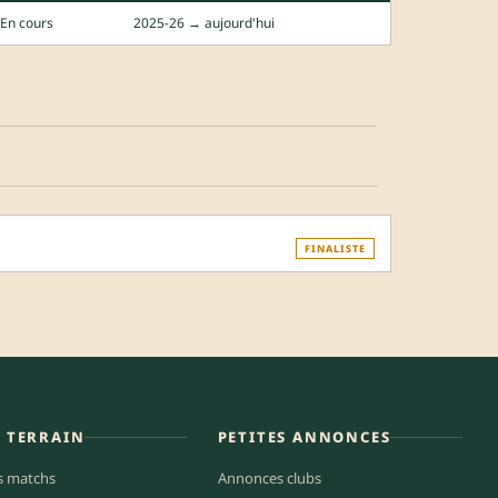
En cours
2025-26 → aujourd'hui
FINALISTE
E TERRAIN
PETITES ANNONCES
s matchs
Annonces clubs