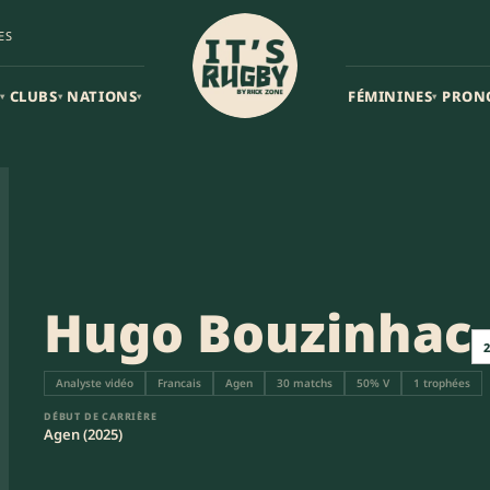
ES
CLUBS
NATIONS
FÉMININES
PRON
▾
▾
▾
▾
Hugo Bouzinhac
2
Analyste vidéo
Francais
Agen
30 matchs
50% V
1 trophées
DÉBUT DE CARRIÈRE
Agen (2025)