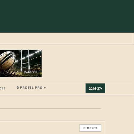
Publicité
🔒 PROFIL PRO ▾
CES
2026-27
▾
×
↺ RESET