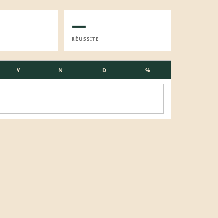
—
RÉUSSITE
V
N
D
%