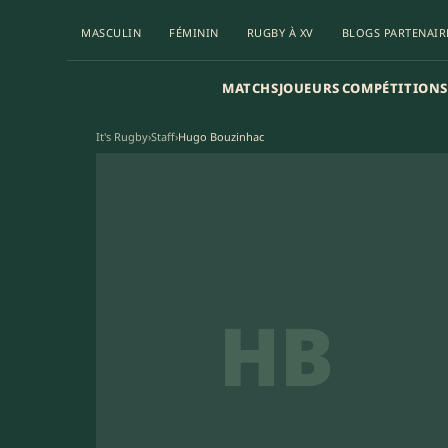
MASCULIN
FÉMININ
RUGBY À XV
BLOGS PARTENAIR
MATCHS
JOUEURS
COMPÉTITIONS
It's Rugby
›
Staff
›
Hugo Bouzinhac
HB