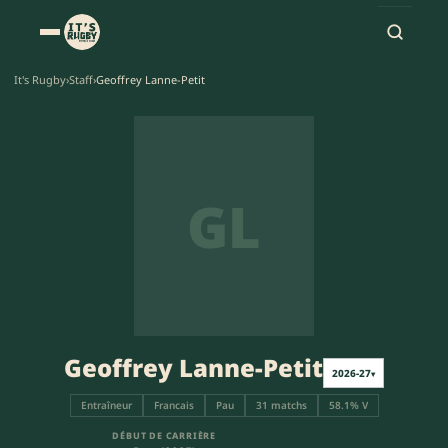
It's Rugby
›
Staff
›
Geoffrey Lanne-Petit
GL
Geoffrey Lanne-Petit
2026-27
▾
Entraîneur
Francais
Pau
31 matchs
58.1% V
DÉBUT DE CARRIÈRE