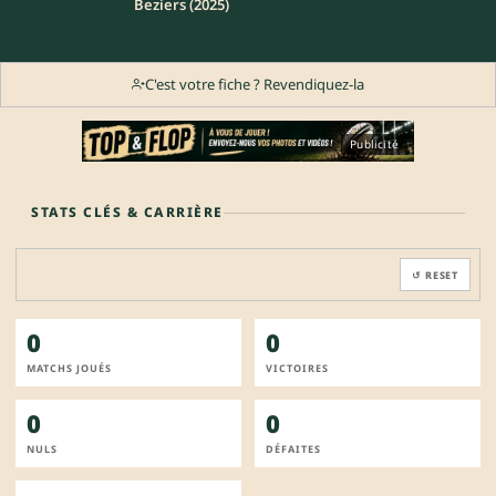
Beziers (2025)
C'est votre fiche ? Revendiquez-la
Publicité
STATS CLÉS & CARRIÈRE
↺ RESET
0
0
MATCHS JOUÉS
VICTOIRES
0
0
NULS
DÉFAITES