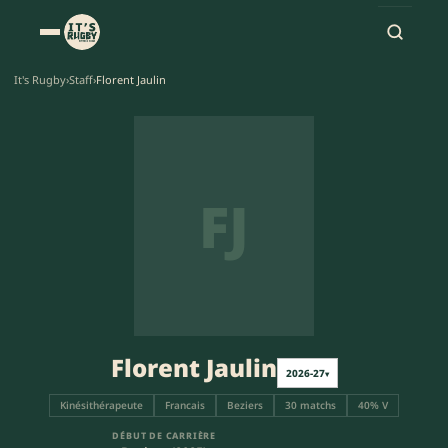
It's Rugby
›
Staff
›
Florent Jaulin
FJ
Florent Jaulin
2026-27
▾
Kinésithérapeute
Francais
Beziers
30 matchs
40% V
DÉBUT DE CARRIÈRE