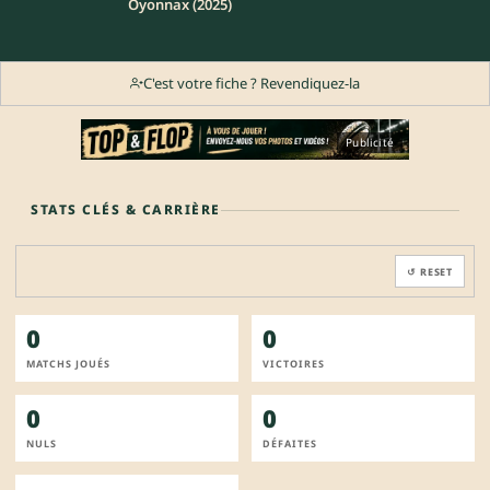
Oyonnax (2025)
C'est votre fiche ? Revendiquez-la
Publicité
STATS CLÉS & CARRIÈRE
↺ RESET
0
0
MATCHS JOUÉS
VICTOIRES
0
0
NULS
DÉFAITES