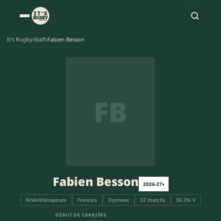
It's Rugby
›
Staff
›
Fabien Besson
FB
Fabien Besson
2026-27
▾
Kinésithérapeute
Francais
Oyonnax
32 matchs
56.3% V
DÉBUT DE CARRIÈRE