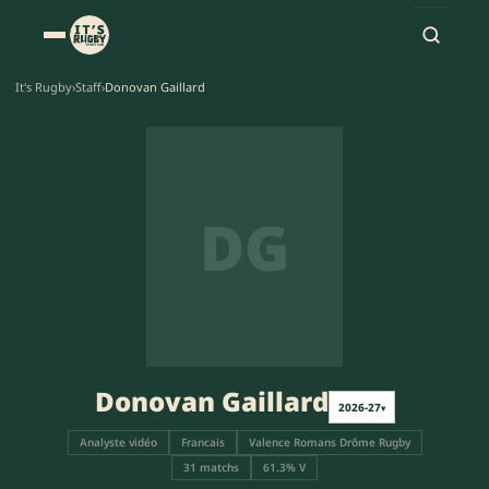
It's Rugby
›
Staff
›
Donovan Gaillard
DG
Donovan Gaillard
2026-27
▾
Analyste vidéo
Francais
Valence Romans Drôme Rugby
31 matchs
61.3% V