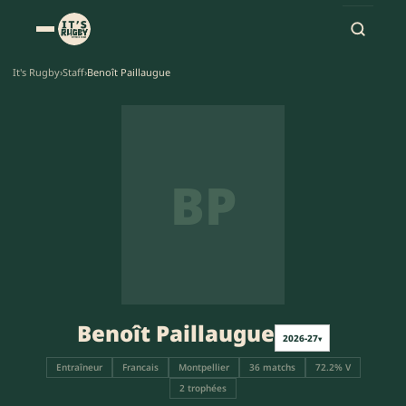
It's Rugby
›
Staff
›
Benoît Paillaugue
BP
Benoît Paillaugue
2026-27
▾
Entraîneur
Francais
Montpellier
36 matchs
72.2% V
2 trophées