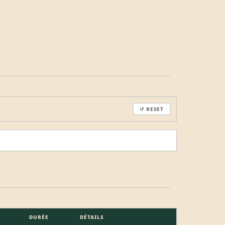
↺ RESET
DURÉE
DÉTAILS