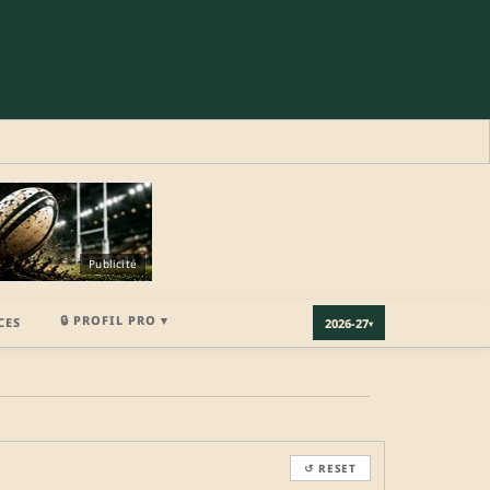
Publicité
🔒 PROFIL PRO ▾
CES
2026-27
▾
×
↺ RESET