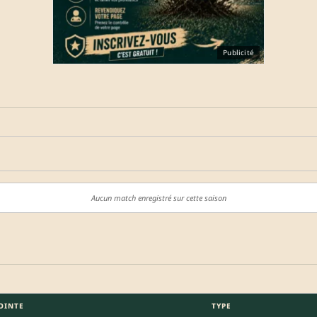
Publicité
Aucun match enregistré sur cette saison
OINTE
TYPE