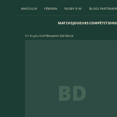
MASCULIN
FÉMININ
RUGBY À XV
BLOGS PARTENAIR
MATCHS
JOUEURS
COMPÉTITIONS
It's Rugby
›
Staff
›
Benjamin Del Moral
BD