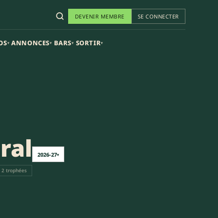
DEVENIR MEMBRE
SE CONNECTER
OS
ANNONCES
BARS
SORTIR
▾
▾
▾
▾
ral
2026-27
▾
2 trophées