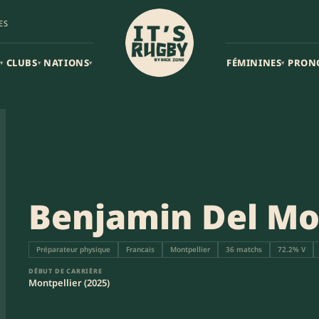
ES
CLUBS
NATIONS
FÉMININES
PRON
▾
▾
▾
▾
Benjamin Del Mo
Préparateur physique
Francais
Montpellier
36 matchs
72.2% V
DÉBUT DE CARRIÈRE
Montpellier (2025)