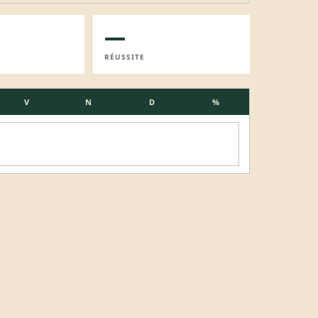
—
RÉUSSITE
V
N
D
%