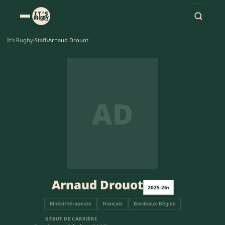
It's Rugby
›
Staff
›
Arnaud Drouot
AD
Arnaud Drouot
2025-26
▾
Kinésithérapeute
Francais
Bordeaux-Bègles
DÉBUT DE CARRIÈRE