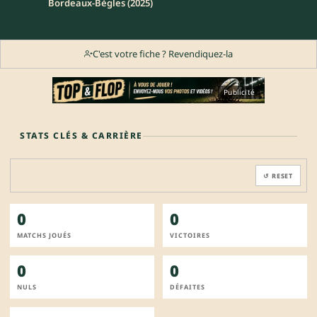
Bordeaux-Bègles (2025)
C'est votre fiche ? Revendiquez-la
Publicité
STATS CLÉS & CARRIÈRE
↺ RESET
0
0
MATCHS JOUÉS
VICTOIRES
0
0
NULS
DÉFAITES