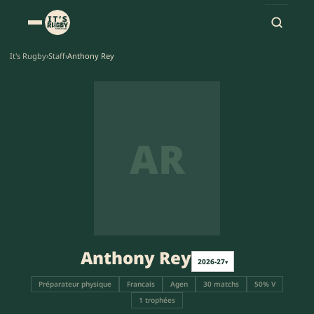
It's Rugby
›
Staff
›
Anthony Rey
AR
Anthony Rey
2026-27
▾
Préparateur physique
Francais
Agen
30 matchs
50% V
1 trophées