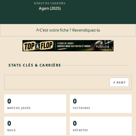
DÉBUT DE CARRIÈRE
Agen (2025)
C'est votre fiche ? Revendiquez-la
Publicité
STATS CLÉS & CARRIÈRE
↺ RESET
0
0
MATCHS JOUÉS
VICTOIRES
0
0
NULS
DÉFAITES