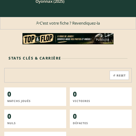
Oyonnax (2025)
C'est votre fiche ? Revendiquez-la
Publicité
STATS CLÉS & CARRIÈRE
↺ RESET
0
0
MATCHS JOUÉS
VICTOIRES
0
0
NULS
DÉFAITES