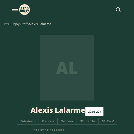
It's Rugby
›
Staff
›
Alexis Lalarme
AL
Alexis Lalarme
2026-27
▾
Entraîneur
Francais
Oyonnax
32 matchs
56.3% V
DÉBUT DE CARRIÈRE