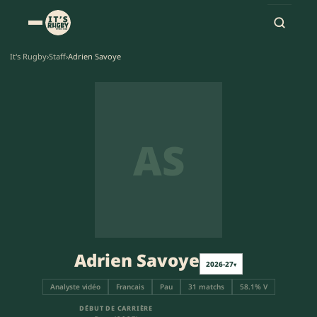
It's Rugby
›
Staff
›
Adrien Savoye
AS
Adrien Savoye
2026-27
▾
Analyste vidéo
Francais
Pau
31 matchs
58.1% V
DÉBUT DE CARRIÈRE