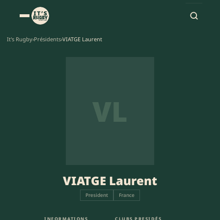
It's Rugby
›
Présidents
›
VIATGE Laurent
VL
VIATGE Laurent
President
France
INFORMATIONS
CLUBS PRESIDÉS