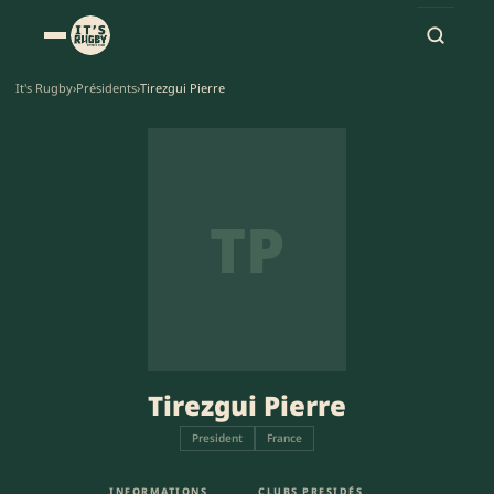
It's Rugby
›
Présidents
›
Tirezgui Pierre
TP
Tirezgui Pierre
President
France
INFORMATIONS
CLUBS PRESIDÉS