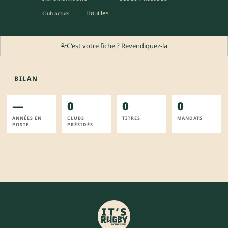
Houilles
Club actuel
C'est votre fiche ? Revendiquez-la
BILAN
—
0
0
0
ANNÉES EN
CLUBS
TITRES
MANDATS
POSTE
PRÉSIDÉS