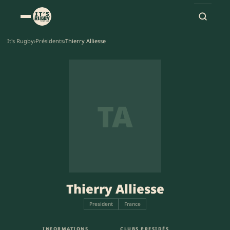
It's Rugby
›
Présidents
›
Thierry Alliesse
TA
Thierry Alliesse
President
France
INFORMATIONS
CLUBS PRESIDÉS