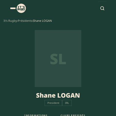
It's Rugby
›
Présidents
›
Shane LOGAN
SL
Shane LOGAN
President
IRL
INFORMATIONS
CLUBS PRESIDÉS