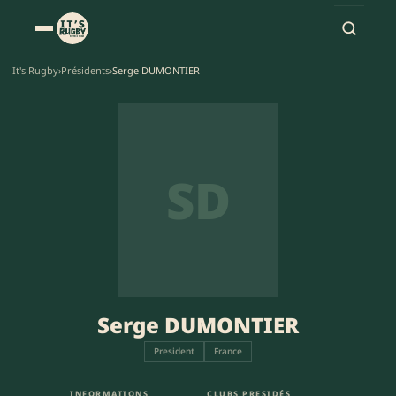
It's Rugby
›
Présidents
›
Serge DUMONTIER
SD
Serge DUMONTIER
President
France
INFORMATIONS
CLUBS PRESIDÉS