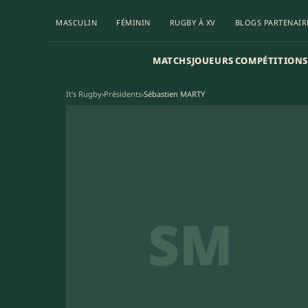
MASCULIN
FÉMININ
RUGBY À XV
BLOGS PARTENAIR
MATCHS
JOUEURS
COMPÉTITIONS
It's Rugby
›
Présidents
›
Sébastien MARTY
SM