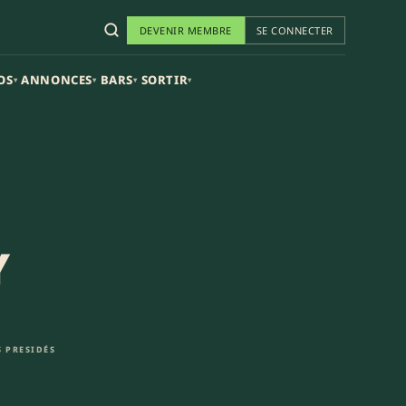
DEVENIR MEMBRE
SE CONNECTER
OS
ANNONCES
BARS
SORTIR
▾
▾
▾
▾
Y
 PRESIDÉS