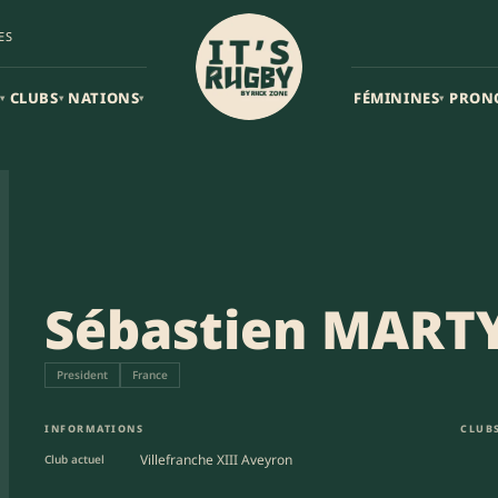
ES
CLUBS
NATIONS
FÉMININES
PRON
▾
▾
▾
▾
Sébastien MART
President
France
INFORMATIONS
CLUBS
Villefranche XIII Aveyron
Club actuel