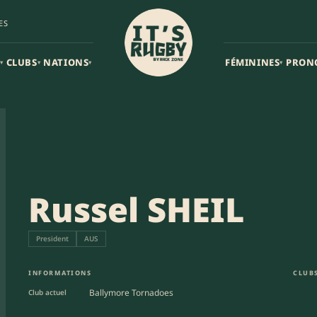
ES
CLUBS
NATIONS
FÉMININES
PRON
▾
▾
▾
▾
Russel SHEIL
President
AUS
INFORMATIONS
CLUBS
Ballymore Tornadoes
Club actuel