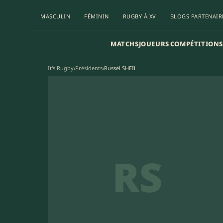
MASCULIN
FÉMININ
RUGBY À XV
BLOGS PARTENAIR
MATCHS
JOUEURS
COMPÉTITIONS
It's Rugby
›
Présidents
›
Russel SHEIL
RS