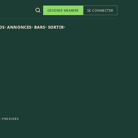
DEVENIR MEMBRE
SE CONNECTER
OS
ANNONCES
BARS
SORTIR
▾
▾
▾
▾
 PRESIDÉS