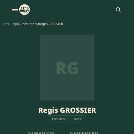
It's Rugby
›
Présidents
›
Regis GROSSIER
RG
Regis GROSSIER
President
France
INFORMATIONS
CLUBS PRESIDÉS