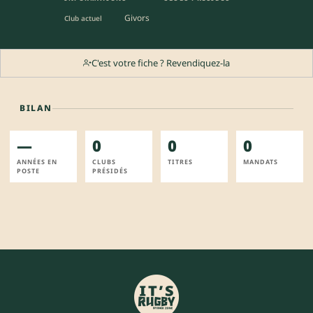
Givors
Club actuel
C'est votre fiche ? Revendiquez-la
BILAN
—
0
0
0
ANNÉES EN
CLUBS
TITRES
MANDATS
POSTE
PRÉSIDÉS