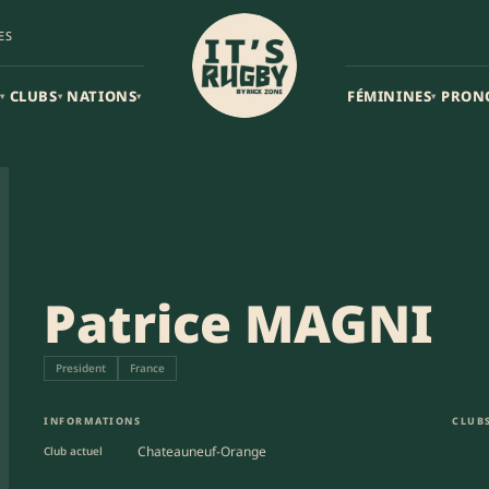
ES
CLUBS
NATIONS
FÉMININES
PRON
▾
▾
▾
▾
Patrice MAGNI
President
France
INFORMATIONS
CLUBS
Chateauneuf-Orange
Club actuel