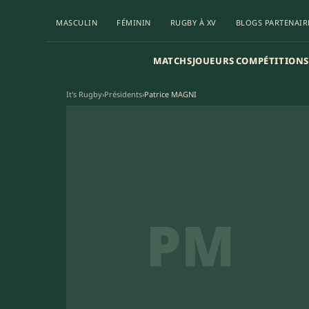
MASCULIN
FÉMININ
RUGBY À XV
BLOGS PARTENAIR
MATCHS
JOUEURS
COMPÉTITIONS
It's Rugby
›
Présidents
›
Patrice MAGNI
PM