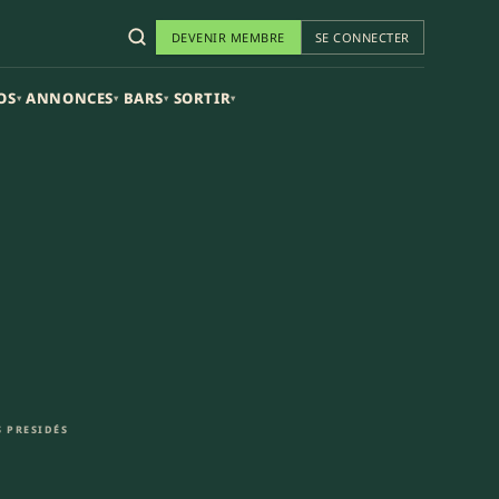
DEVENIR MEMBRE
SE CONNECTER
OS
ANNONCES
BARS
SORTIR
▾
▾
▾
▾
 PRESIDÉS