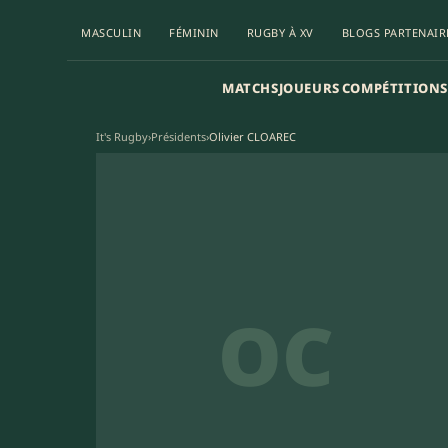
MASCULIN
FÉMININ
RUGBY À XV
BLOGS PARTENAIR
MATCHS
JOUEURS
COMPÉTITIONS
It's Rugby
›
Présidents
›
Olivier CLOAREC
OC