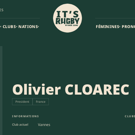
ES
CLUBS
NATIONS
FÉMININES
PRON
▾
▾
▾
▾
Olivier CLOAREC
President
France
INFORMATIONS
CLUBS
Vannes
Club actuel