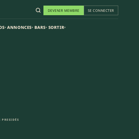
DEVENIR MEMBRE
SE CONNECTER
OS
ANNONCES
BARS
SORTIR
▾
▾
▾
▾
 PRESIDÉS