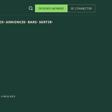
DEVENIR MEMBRE
SE CONNECTER
OS
ANNONCES
BARS
SORTIR
▾
▾
▾
▾
 PRESIDÉS