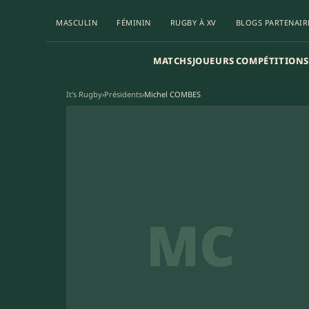
MASCULIN
FÉMININ
RUGBY À XV
BLOGS PARTENAIR
MATCHS
JOUEURS
COMPÉTITIONS
It's Rugby
›
Présidents
›
Michel COMBES
MC