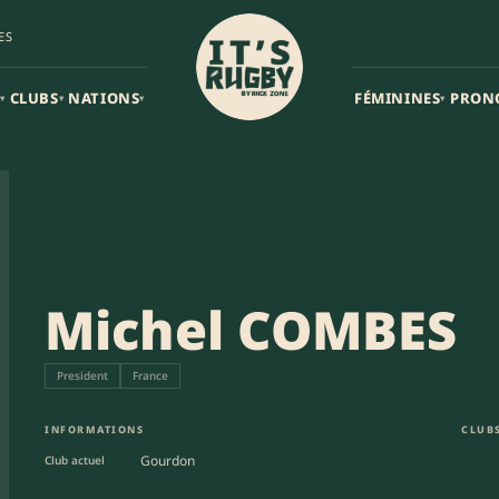
ES
CLUBS
NATIONS
FÉMININES
PRON
▾
▾
▾
▾
Michel COMBES
President
France
INFORMATIONS
CLUBS
Gourdon
Club actuel