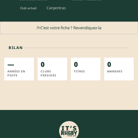
Carpentras
Club actuel
C'est votre fiche ? Revendiquez-la
BILAN
—
0
0
0
ANNÉES EN
CLUBS
TITRES
MANDATS
POSTE
PRÉSIDÉS