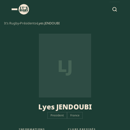
It's Rugby
›
Présidents
›
Lyes JENDOUBI
LJ
Lyes JENDOUBI
President
France
INFORMATIONS
CLUBS PRESIDÉS