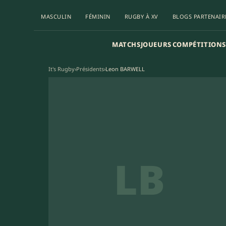
MASCULIN
FÉMININ
RUGBY À XV
BLOGS PARTENAIR
MATCHS
JOUEURS
COMPÉTITIONS
It's Rugby
›
Présidents
›
Leon BARWELL
LB