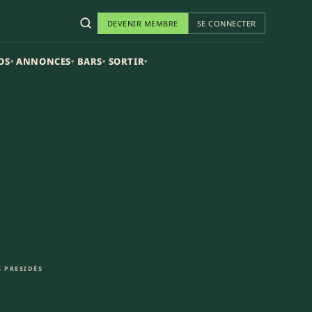
DEVENIR MEMBRE
SE CONNECTER
OS
ANNONCES
BARS
SORTIR
▾
▾
▾
▾
 PRESIDÉS