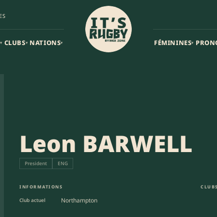
ES
CLUBS
NATIONS
FÉMININES
PRON
▾
▾
▾
▾
Leon BARWELL
President
ENG
INFORMATIONS
CLUBS
Northampton
Club actuel