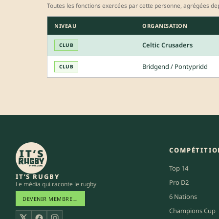
Toutes les fonctions exercées par cette personne, agrégées dep
NIVEAU
ORGANISATION
Celtic Crusaders
CLUB
Bridgend / Pontypridd
CLUB
COMPÉTITIO
Top 14
IT’S RUGBY
Pro D2
Le média qui raconte le rugby
6 Nations
DEVENIR MEMBRE
→
Champions Cup