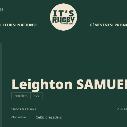
ES
CLUBS
NATIONS
FÉMININES
PRON
▾
▾
▾
▾
Leighton SAMUE
President
PDG
INFORMATIONS
CLUBS
Celtic Crusaders
Club actuel