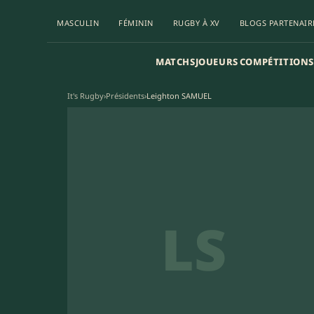
MASCULIN
FÉMININ
RUGBY À XV
BLOGS PARTENAIR
MATCHS
JOUEURS
COMPÉTITIONS
It's Rugby
›
Présidents
›
Leighton SAMUEL
LS