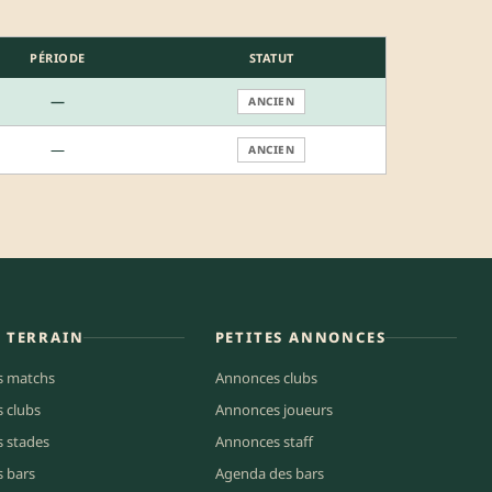
PÉRIODE
STATUT
—
ANCIEN
—
ANCIEN
E TERRAIN
PETITES ANNONCES
s matchs
Annonces clubs
s clubs
Annonces joueurs
s stades
Annonces staff
s bars
Agenda des bars