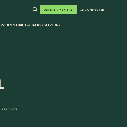
DEVENIR MEMBRE
SE CONNECTER
OS
ANNONCES
BARS
SORTIR
▾
▾
▾
▾
L
 PRESIDÉS