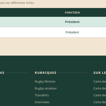
uis nos différentes fiches.
FONCTION
Président
Président
NS
RUBRIQUES
SUR L
Rugby féminin
Carte de
Rugby amateur
Carte de
Transferts
Carte de
Interviews
Carte de