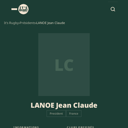
It's Rugby
›
Présidents
›
LANOE Jean Claude
LC
LANOE Jean Claude
President
France
INFORMATIONS
CLUBS PRESIDÉS