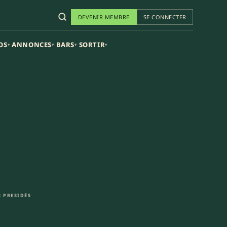
DEVENIR MEMBRE
SE CONNECTER
OS
ANNONCES
BARS
SORTIR
▾
▾
▾
▾
 PRESIDÉS