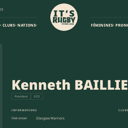
ES
CLUBS
NATIONS
FÉMININES
PRON
▾
▾
▾
▾
Kenneth BAILLIE
President
ECO
INFORMATIONS
CLUBS
Glasgow Warriors
Club actuel