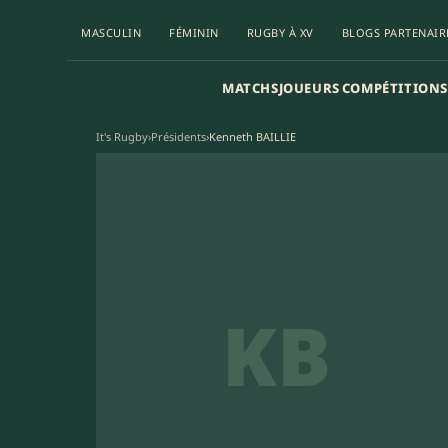
MASCULIN
FÉMININ
RUGBY À XV
BLOGS PARTENAIR
MATCHS
JOUEURS
COMPÉTITIONS
It's Rugby
›
Présidents
›
Kenneth BAILLIE
KB