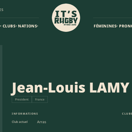
ES
CLUBS
NATIONS
FÉMININES
PRON
▾
▾
▾
▾
Jean-Louis LAMY
President
France
INFORMATIONS
CLUBS
Arras
Club actuel