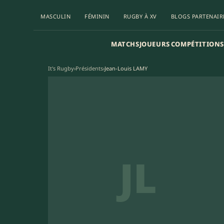
MASCULIN
FÉMININ
RUGBY À XV
BLOGS PARTENAIR
MATCHS
JOUEURS
COMPÉTITIONS
It's Rugby
›
Présidents
›
Jean-Louis LAMY
JL