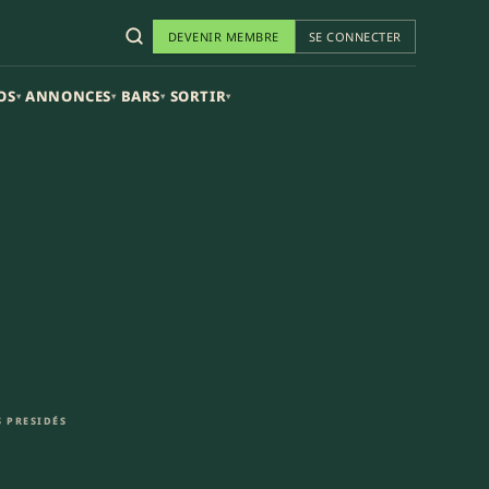
DEVENIR MEMBRE
SE CONNECTER
OS
ANNONCES
BARS
SORTIR
▾
▾
▾
▾
 PRESIDÉS