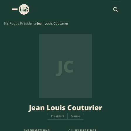
It's Rugby
›
Présidents
›
Jean Louis Couturier
JC
Jean Louis Couturier
President
France
INFORMATIONS
CLUBS PRESIDÉS