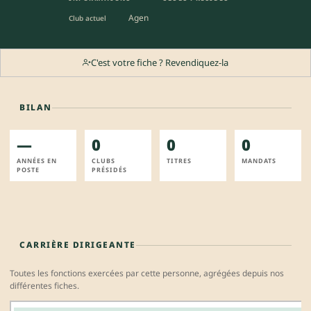
Agen
Club actuel
C'est votre fiche ? Revendiquez-la
BILAN
—
0
0
0
ANNÉES EN
CLUBS
TITRES
MANDATS
POSTE
PRÉSIDÉS
CARRIÈRE DIRIGEANTE
Toutes les fonctions exercées par cette personne, agrégées depuis nos
différentes fiches.