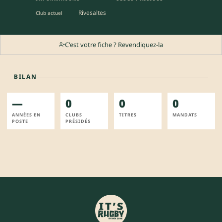
Rivesaltes
Club actuel
C'est votre fiche ? Revendiquez-la
BILAN
—
0
0
0
ANNÉES EN
CLUBS
TITRES
MANDATS
POSTE
PRÉSIDÉS