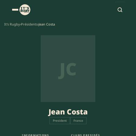
It's Rugby
›
Présidents
›
Jean Costa
JC
Jean Costa
President
France
INFORMATIONS
CLUBS PRESIDÉS