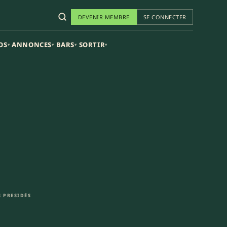
DEVENIR MEMBRE
SE CONNECTER
OS
ANNONCES
BARS
SORTIR
▾
▾
▾
▾
 PRESIDÉS