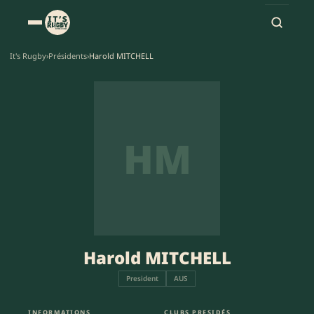
It's Rugby
›
Présidents
›
Harold MITCHELL
HM
Harold MITCHELL
President
AUS
INFORMATIONS
CLUBS PRESIDÉS