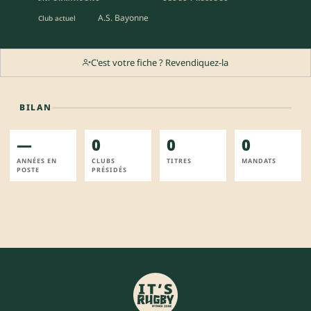
A.S. Bayonne
Club actuel
C'est votre fiche ? Revendiquez-la
BILAN
—
0
0
0
ANNÉES EN
CLUBS
TITRES
MANDATS
POSTE
PRÉSIDÉS